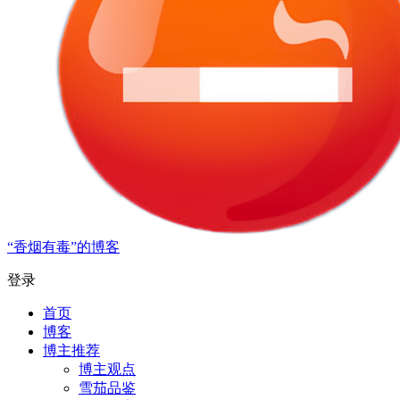
“香烟有毒”的博客
登录
首页
博客
博主推荐
博主观点
雪茄品鉴