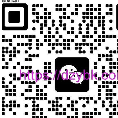
联
系
我
们