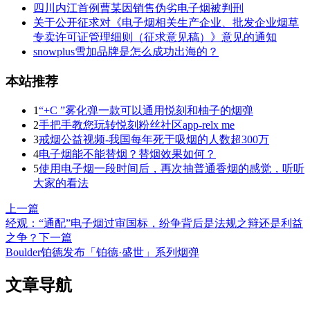
四川内江首例曹某因销售伪劣电子烟被判刑
关于公开征求对《电子烟相关生产企业、批发企业烟草
专卖许可证管理细则（征求意见稿）》意见的通知
snowplus雪加品牌是怎么成功出海的？
本站推荐
1
“+C ”雾化弹一款可以通用悦刻和柚子的烟弹
2
手把手教您玩转悦刻粉丝社区app-relx me
3
戒烟公益视频-我国每年死于吸烟的人数超300万
4
电子烟能不能替烟？替烟效果如何？
5
使用电子烟一段时间后，再次抽普通香烟的感觉，听听
大家的看法
上一篇
经观：“通配”电子烟过审国标，纷争背后是法规之辩还是利益
之争？
下一篇
Boulder铂德发布「铂德·盛世」系列烟弹
文章导航