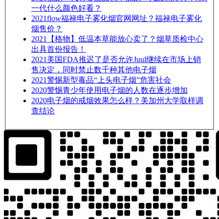
一代什么颜色好看？
2021
flow福禄电子雾化烟官网网址？福禄电子雾化
烟售价？
2021
【格物】低温本草能放心卖了？烟草质检中心
出具首份报告！
2021
美国FDA推迟了是否允许Juul继续在市场上销
售决定，同时禁止数千种其他电子烟
2021
警惕新型毒品“上头电子烟”危害社会
2020
警惕青少年使用电子烟的人数在逐步增加
2020
电子烟的戒烟效果怎么样？美加州大学取样调
查结论