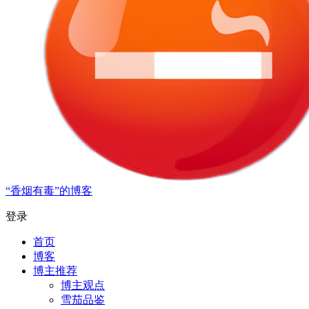
“香烟有毒”的博客
登录
首页
博客
博主推荐
博主观点
雪茄品鉴