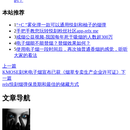
的？
本站推荐
1
“+C ”雾化弹一款可以通用悦刻和柚子的烟弹
2
手把手教您玩转悦刻粉丝社区app-relx me
3
戒烟公益视频-我国每年死于吸烟的人数超300万
4
电子烟能不能替烟？替烟效果如何？
5
使用电子烟一段时间后，再次抽普通香烟的感觉，听听
大家的看法
上一篇
KMOSE刻米电子烟宣布已获《烟草专卖生产企业许可证》
下
一篇
relx悦刻烟弹保质期和最佳的储藏方式
文章导航