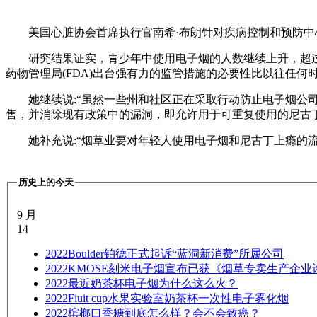
美国心脏协会首席执行官南希·布朗针对疾病控制和预防中
研究结果证实，青少年中使用电子烟的人数继续上升，超
药物管理局(FDA)出台强有力的监管措施的必要性比以往任何
她继续说:“虽然一些州和社区正在采取行动防止电子烟公
售，并消除现有政策中的漏洞，即允许用于可重复使用的尼古
她补充说:“烟草业要对年轻人使用电子烟和尼古丁上瘾的
历史上的今天
9 月
14
2022
Boulder铂德正式起诉“蓝洞新消费”所属公司
2022
KMOSE刻米电子烟宣布已获《烟草专卖生产企业
2022
最近奶茶杯电子烟为什么这么火？
2022
Fiuit cup水果实验室奶茶杯一次性电子雾化烟
2022
槟榔口香糖到底怎么样？会不会致癌？