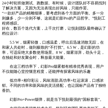
24小时轮班做测试、跑数据。有时候，设计团队好不容易找到
了解决方案，又因为无法表现出好风味，只能作罢。
“一款好产品的精雕细琢，要考虑到各个方面的平衡。多一分
则嫌多，少一分则不够。这就是幻影Pro的产品哲学。”悦刻工
程师感叹。
好在，数百个迭代方案，上千次打磨，让悦刻团队最终确认了
档位设计:
5.5 W，烟雾轻微，口感温柔，呼出后迅速消散无踪，在
和家人共处时，做到极致的“不打扰”。6.5 W，是幻影的功
率，可适应绝大多数使用场景。8 W，烟雾澎湃，劲头十足，
在独处和好友聚会时，释放最大能量。
在这三档功率下，幻影Pro烟雾都有精准优秀表现，用户
不仅能随心堂控惬意程度，还能押有探索风味的乐趣
低功率+相印彩云，风味清甜;高功率+红运滚滚，口感浓
郁。不同的功率和新风味的灵活搭配，也让国标产品有了独特
香韵。
幻影Pro+Power烟弹，就是当下悦刻最强的“国标套装”。