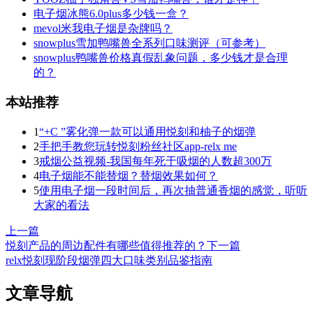
电子烟冰熊6.0plus多少钱一盒？
mevol米我电子烟是杂牌吗？
snowplus雪加鸭嘴兽全系列口味测评（可参考）
snowplus鸭嘴兽价格真假乱象问题，多少钱才是合理
的？
本站推荐
1
“+C ”雾化弹一款可以通用悦刻和柚子的烟弹
2
手把手教您玩转悦刻粉丝社区app-relx me
3
戒烟公益视频-我国每年死于吸烟的人数超300万
4
电子烟能不能替烟？替烟效果如何？
5
使用电子烟一段时间后，再次抽普通香烟的感觉，听听
大家的看法
上一篇
悦刻产品的周边配件有哪些值得推荐的？
下一篇
relx悦刻现阶段烟弹四大口味类别品鉴指南
文章导航