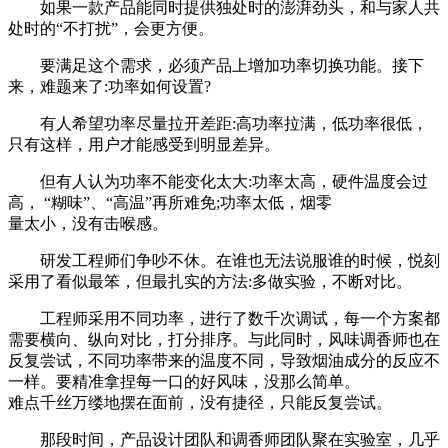
如果一款产品能同时提供独处时的澎湃劲头，和与家人共
处时的“不打扰”，会更方便。
要满足这个需求，必须产品上增加功率切换功能。接下
来，难题来了:功率如何设置?
有人希望功率尽量拉开差距:高功率拉满，低功率很低，
只有这样，用户才能感受到明显差异。
但有人认为功率不能变化太大:功率太高，硬件温度会过
高， “糊味”、“高温”再所难免;功率太低，烟零
量太小，没有击喉感。
研发工程师们争吵不休。在谁也无法说服谁的时候，悦刻
采用了看似最笨，但最扎实的方法:多做实验，不断对比。
工程师采用不同功率，进行了数千次调试，每一个方案都
需要横向、纵向对比，打分排序。与此同时，风味调香师也在
反复尝试，不同功率带来的温度不同，导致烟油成分的反应不
一样。要精准拿捏每一口的好风味，没那么简单。
难点千丝万缕地摆在面前，没有捷径，只能反复尝试。
那段时间，产品设计团队和调香师团队聚在实验室，几乎