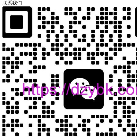
联
系
我
们