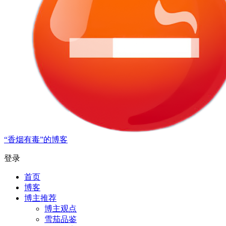
“香烟有毒”的博客
登录
首页
博客
博主推荐
博主观点
雪茄品鉴