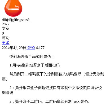
dfhjdfjgffhsgsdasfa
2827
文章
0
评论
更多
2024年4月29日
评论
4,177
悦刻海外版产品如何防伪：
1:用vpn翻到烟蛋盒子后面扫码
然后刮开二维码底下的涂刮层输入编码查寻（假货无涂刮
层）
2：撕开烟弹盒子侧边链接口有印制中文版悦刻口味及悦
刻编码
3：撕开盒子二维码。二维码底部有3行relx 光条。