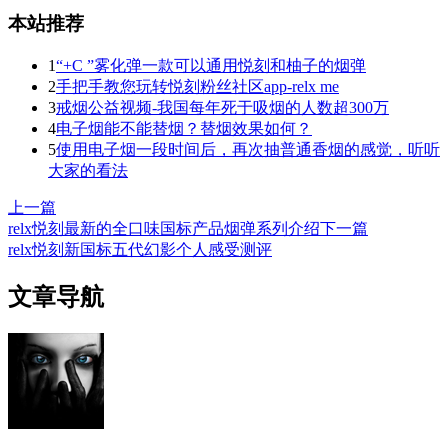
本站推荐
1
“+C ”雾化弹一款可以通用悦刻和柚子的烟弹
2
手把手教您玩转悦刻粉丝社区app-relx me
3
戒烟公益视频-我国每年死于吸烟的人数超300万
4
电子烟能不能替烟？替烟效果如何？
5
使用电子烟一段时间后，再次抽普通香烟的感觉，听听
大家的看法
上一篇
relx悦刻最新的全口味国标产品烟弹系列介绍
下一篇
relx悦刻新国标五代幻影个人感受测评
文章导航