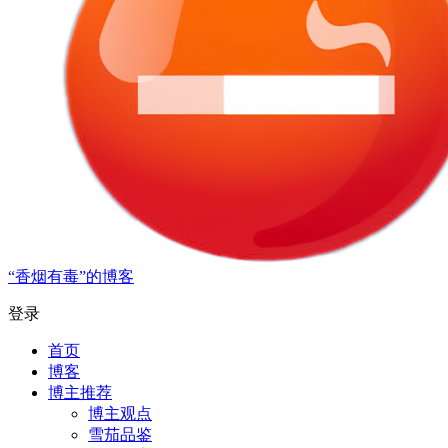
“香烟有毒”的博客
登录
首页
博客
博主推荐
博主观点
雪茄品鉴