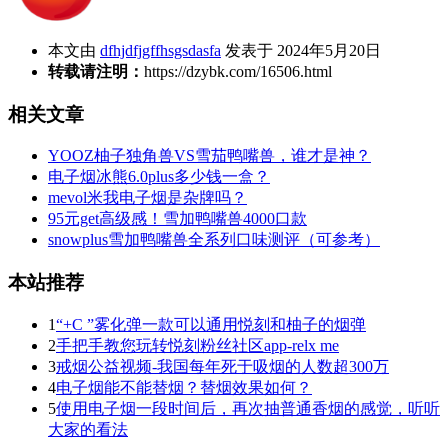
本文由
dfhjdfjgffhsgsdasfa
发表于 2024年5月20日
转载请注明：
https://dzybk.com/16506.html
相关文章
YOOZ柚子独角兽VS雪茄鸭嘴兽，谁才是神？
电子烟冰熊6.0plus多少钱一盒？
mevol米我电子烟是杂牌吗？
95元get高级感！雪加鸭嘴兽4000口款
snowplus雪加鸭嘴兽全系列口味测评（可参考）
本站推荐
1
“+C ”雾化弹一款可以通用悦刻和柚子的烟弹
2
手把手教您玩转悦刻粉丝社区app-relx me
3
戒烟公益视频-我国每年死于吸烟的人数超300万
4
电子烟能不能替烟？替烟效果如何？
5
使用电子烟一段时间后，再次抽普通香烟的感觉，听听
大家的看法