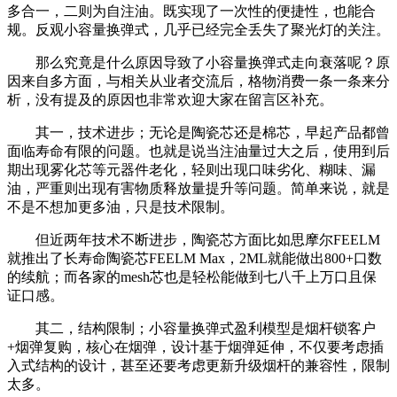
多合一，二则为自注油。既实现了一次性的便捷性，也能合
规。反观小容量换弹式，几乎已经完全丢失了聚光灯的关注。
那么究竟是什么原因导致了小容量换弹式走向衰落呢？原
因来自多方面，与相关从业者交流后，格物消费一条一条来分
析，没有提及的原因也非常欢迎大家在留言区补充。
其一，技术进步；无论是陶瓷芯还是棉芯，早起产品都曾
面临寿命有限的问题。也就是说当注油量过大之后，使用到后
期出现雾化芯等元器件老化，轻则出现口味劣化、糊味、漏
油，严重则出现有害物质释放量提升等问题。简单来说，就是
不是不想加更多油，只是技术限制。
但近两年技术不断进步，陶瓷芯方面比如思摩尔FEELM
就推出了长寿命陶瓷芯FEELM Max，2ML就能做出800+口数
的续航；而各家的mesh芯也是轻松能做到七八千上万口且保
证口感。
其二，结构限制；小容量换弹式盈利模型是烟杆锁客户
+烟弹复购，核心在烟弹，设计基于烟弹延伸，不仅要考虑插
入式结构的设计，甚至还要考虑更新升级烟杆的兼容性，限制
太多。