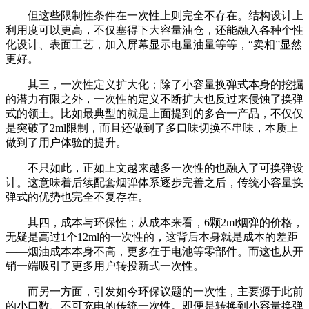
但这些限制性条件在一次性上则完全不存在。结构设计上
利用度可以更高，不仅塞得下大容量油仓，还能融入各种个性
化设计、表面工艺，加入屏幕显示电量油量等等，“卖相”显然
更好。
其三，一次性定义扩大化；除了小容量换弹式本身的挖掘
的潜力有限之外，一次性的定义不断扩大也反过来侵蚀了换弹
式的领土。比如最典型的就是上面提到的多合一产品，不仅仅
是突破了2ml限制，而且还做到了多口味切换不串味，本质上
做到了用户体验的提升。
不只如此，正如上文越来越多一次性的也融入了可换弹设
计。这意味着后续配套烟弹体系逐步完善之后，传统小容量换
弹式的优势也完全不复存在。
其四，成本与环保性；从成本来看，6颗2ml烟弹的价格，
无疑是高过1个12ml的一次性的，这背后本身就是成本的差距
——烟油成本本身不高，更多在于电池等零部件。而这也从开
销一端吸引了更多用户转投新式一次性。
而另一方面，引发如今环保议题的一次性，主要源于此前
的小口数、不可充电的传统一次性。即便是转换到小容量换弹