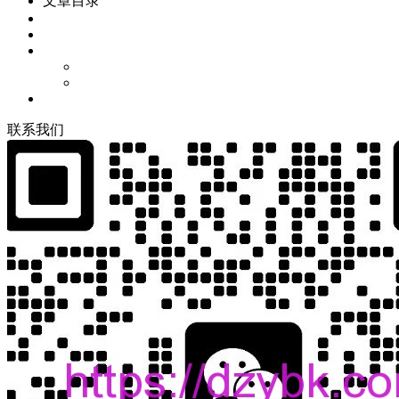
文章目录
联
系
我
们