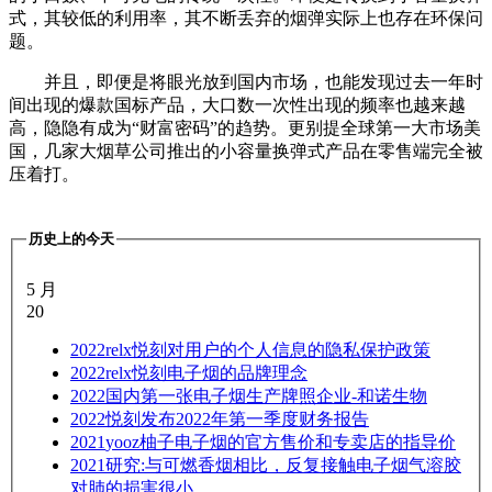
式，其较低的利用率，其不断丢弃的烟弹实际上也存在环保问
题。
并且，即便是将眼光放到国内市场，也能发现过去一年时
间出现的爆款国标产品，大口数一次性出现的频率也越来越
高，隐隐有成为“财富密码”的趋势。更别提全球第一大市场美
国，几家大烟草公司推出的小容量换弹式产品在零售端完全被
压着打。
历史上的今天
5 月
20
2022
relx悦刻对用户的个人信息的隐私保护政策
2022
relx悦刻电子烟的品牌理念
2022
国内第一张电子烟生产牌照企业-和诺生物
2022
悦刻发布2022年第一季度财务报告
2021
yooz柚子电子烟的官方售价和专卖店的指导价
2021
研究:与可燃香烟相比，反复接触电子烟气溶胶
对肺的损害很小