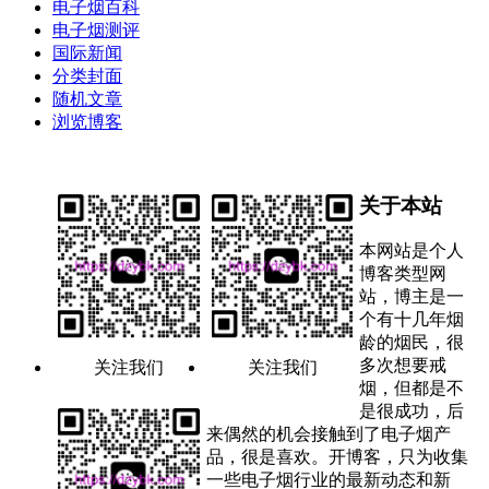
电子烟百科
电子烟测评
国际新闻
分类封面
随机文章
浏览博客
关于本站
本网站是个人
博客类型网
站，博主是一
个有十几年烟
龄的烟民，很
多次想要戒
关注我们
关注我们
烟，但都是不
是很成功，后
来偶然的机会接触到了电子烟产
品，很是喜欢。开博客，只为收集
一些电子烟行业的最新动态和新