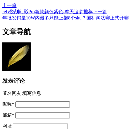
上一篇
relx悦刻幻影Pro新款颜色紫色-摩天追梦推荐
下一篇
年批发销量10W内最多只能上架8个sku？国标淘汰赛正式开赛
文章导航
发表评论
匿名网友
填写信息
昵称
*
邮箱
*
网址