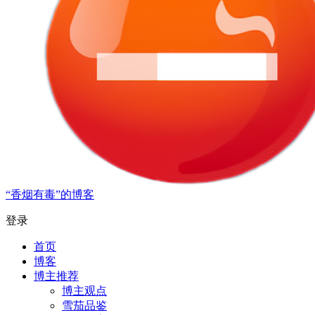
“香烟有毒”的博客
登录
首页
博客
博主推荐
博主观点
雪茄品鉴