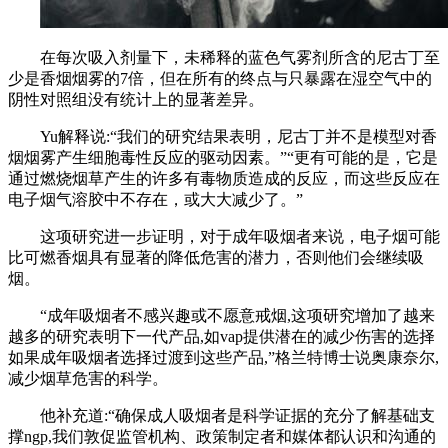
在每次吸入剂量下，未稀释的蓝色气雾剂所含的尼古丁至
少是香烟烟雾的7倍，但在所有的终点与只暴露在湿空气中的
阴性对照组没有统计上的显著差异。
Yu解释说:“我们的研究结果表明，尼古丁并不是模型对香
烟烟雾产生细胞毒性反应的驱动因素。”
“更有可能的是，它是
通过燃烧烟草产生的许多有毒物质造成的反应，而这些反应在
电子烟气溶胶中不存在，或大大减少了。”
这项研究进一步证明，对于成年吸烟者来说，电子烟可能
比可燃香烟具有显著的降低危害的潜力，否则他们会继续吸
烟。
“成年吸烟者不感兴趣或不愿意戒烟,这项研究增加了越来
越多的研究表明下一代产品,如vap提供潜在的减少伤害的选择
如果成年吸烟者选择过渡到这些产品,”格兰特博士说奥康奈尔,
减少烟草危害的科学。
他补充道:
“确保成人吸烟者是科学证据的充分了解基础支
撑ngp,我们敦促监管机构、政策制定者和媒体都认识和沟通的