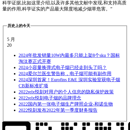
科学证据,比如这里介绍,以及许多其他文献中发现,和支持高质
量的作用,
科学证实的产品最大限度地减少烟草危害。”
历史上的今天
5 月
20
2024
年批发销量10W内最多只能上架8个sku？国标
淘汰赛正式开赛
2024
小容量换弹式电子烟已经走到头了吗？
2024
爱尔兰医生警告称，电子烟可能有副作用
2024
深圳首家！Eurofins E&E 深圳实验室获电子烟
CB新标准扩项
2022
relx悦刻对用户的个人信息的隐私保护政策
2022
relx悦刻电子烟的品牌理念
2022
国内第一张电子烟生产牌照企业-和诺生物
2022
悦刻发布2022年第一季度财务报告