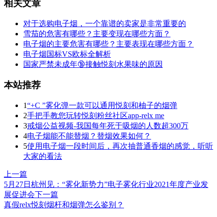
相关文章
对于选购电子烟，一个靠谱的卖家是非常重要的
雪茄的危害有哪些？主要变现在哪些方面？
电子烟的主要危害有哪些？主要表现在哪些方面？
电子烟国标VS欧标全解析
国家严禁未成年🔞接触悦刻水果味的原因
本站推荐
1
“+C ”雾化弹一款可以通用悦刻和柚子的烟弹
2
手把手教您玩转悦刻粉丝社区app-relx me
3
戒烟公益视频-我国每年死于吸烟的人数超300万
4
电子烟能不能替烟？替烟效果如何？
5
使用电子烟一段时间后，再次抽普通香烟的感觉，听听
大家的看法
上一篇
5月27日杭州见：“雾化新势力”电子雾化行业2021年度产业发
展促进会
下一篇
真假relx悦刻烟杆和烟弹怎么鉴别？