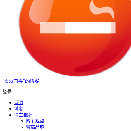
“香烟有毒”的博客
登录
首页
博客
博主推荐
博主观点
雪茄品鉴