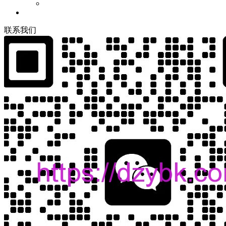
联
系
我
们