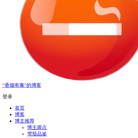
“香烟有毒”的博客
登录
首页
博客
博主推荐
博主观点
雪茄品鉴