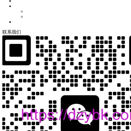
联
系
我
们