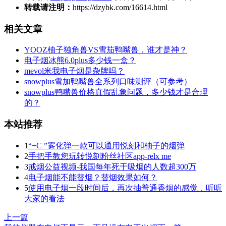
转载请注明：
https://dzybk.com/16614.html
相关文章
YOOZ柚子独角兽VS雪茄鸭嘴兽，谁才是神？
电子烟冰熊6.0plus多少钱一盒？
mevol米我电子烟是杂牌吗？
snowplus雪加鸭嘴兽全系列口味测评（可参考）
snowplus鸭嘴兽价格真假乱象问题，多少钱才是合理
的？
本站推荐
1
“+C ”雾化弹一款可以通用悦刻和柚子的烟弹
2
手把手教您玩转悦刻粉丝社区app-relx me
3
戒烟公益视频-我国每年死于吸烟的人数超300万
4
电子烟能不能替烟？替烟效果如何？
5
使用电子烟一段时间后，再次抽普通香烟的感觉，听听
大家的看法
上一篇