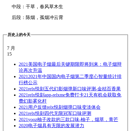
中段：干草，春风草木生
后段：陈烟，孤烟冲云霄
历史上的今天
7 月
15
2021
美国电子烟最后关键期限即将到来：电子烟辩
论再次升温
2021
2021年中国国内电子烟第二季度心智量统计排
行榜公示
2021
relx悦刻五代幻影烟弹新口味评测-金桔百香果
2021
relx悦刻app-relxme免费打卡21天有机会获取免
费幻影雾化杆
2021
用户反馈relx悦刻烟弹口味变淡体会
2021
relx悦刻四代无限冠军口味评测
2021
yooz柚子改款的三款口味-柚子，烟草，青芒
2020
电子烟具有无限的发展潜力