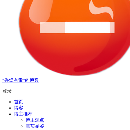
“香烟有毒”的博客
登录
首页
博客
博主推荐
博主观点
雪茄品鉴