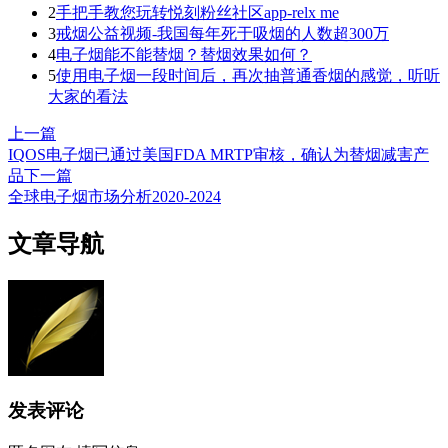
2
手把手教您玩转悦刻粉丝社区app-relx me
3
戒烟公益视频-我国每年死于吸烟的人数超300万
4
电子烟能不能替烟？替烟效果如何？
5
使用电子烟一段时间后，再次抽普通香烟的感觉，听听
大家的看法
上一篇
IQOS电子烟已通过美国FDA MRTP审核，确认为替烟减害产
品
下一篇
全球电子烟市场分析2020-2024
文章导航
发表评论