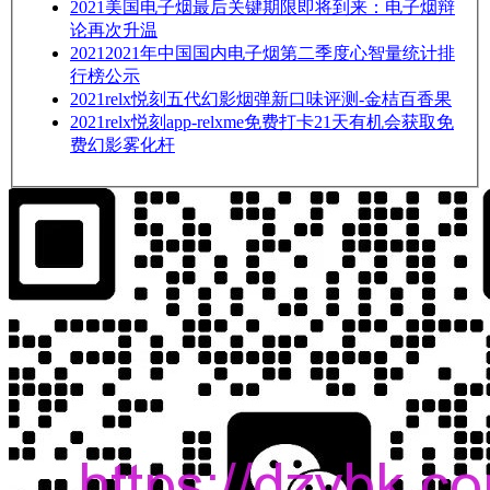
2021
美国电子烟最后关键期限即将到来：电子烟辩
论再次升温
2021
2021年中国国内电子烟第二季度心智量统计排
行榜公示
2021
relx悦刻五代幻影烟弹新口味评测-金桔百香果
2021
relx悦刻app-relxme免费打卡21天有机会获取免
费幻影雾化杆