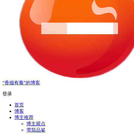
“香烟有毒”的博客
登录
首页
博客
博主推荐
博主观点
雪茄品鉴