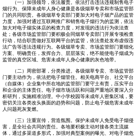
（一）加强领导，依法履责。依法打击违法违规制售电子
烟行为、保障未成年人身心健康是各级烟草专卖和市场监管部
门的共同职责。各级烟草专卖部门要加大对电子烟产品的监管
力度，加强对通过互联网推广和销售电子烟行为的监测，依法
加大对电子烟实体店的检查力度，对发现的违法行为依法查
处；各级市场监管部门要积极会同烟草专卖部门开展专项检查
行动，结合职责做好互联网平台的监管，依法查处发布虚假违
法广告等违法违规行为。各级烟草专卖、市场监管部门要细化
方案、明确责任，发挥合力、层层落实，绝不能使电子烟成为
监管的真空区域、危害未成年人身心健康的灰色地带。
（二）周密部署，分类推进。各级烟草专卖、市场监管部
门要主动作为，依法把电子烟管住。相关电商平台、社交平台
（自媒体）企业集中所在地的监管部门要守土有责，压实平台
和企业的主体责任。电子烟市场活跃和问题严重地区要深入分
析研判，实施精准治理。中小学校园等未成年人密集区域，要
密切关注各类改头换面的趋势和问题，防止电子烟危害未成年
人问题死灰复燃。
（三）注重宣传，营造氛围。保护未成年人免受电子烟侵
害，是全社会共同的责任。各地要积极主动对接各类主流媒
体，通过多渠道多形式，加强对典型案例的曝光、对电子烟危