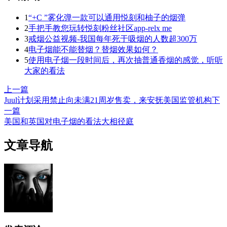
1
“+C ”雾化弹一款可以通用悦刻和柚子的烟弹
2
手把手教您玩转悦刻粉丝社区app-relx me
3
戒烟公益视频-我国每年死于吸烟的人数超300万
4
电子烟能不能替烟？替烟效果如何？
5
使用电子烟一段时间后，再次抽普通香烟的感觉，听听
大家的看法
上一篇
Juul计划采用禁止向未满21周岁售卖，来安抚美国监管机构
下
一篇
美国和英国对电子烟的看法大相径庭
文章导航