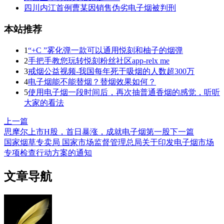
四川内江首例曹某因销售伪劣电子烟被判刑
本站推荐
1
“+C ”雾化弹一款可以通用悦刻和柚子的烟弹
2
手把手教您玩转悦刻粉丝社区app-relx me
3
戒烟公益视频-我国每年死于吸烟的人数超300万
4
电子烟能不能替烟？替烟效果如何？
5
使用电子烟一段时间后，再次抽普通香烟的感觉，听听
大家的看法
上一篇
思摩尔上市H股，首日暴涨，成就电子烟第一股
下一篇
国家烟草专卖局 国家市场监督管理总局关于印发电子烟市场
专项检查行动方案的通知
文章导航