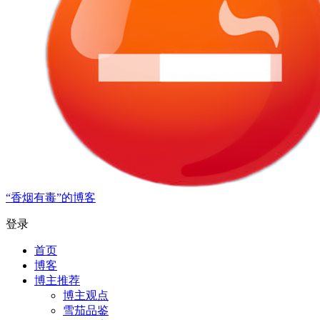
“香烟有毒”的博客
登录
首页
博客
博主推荐
博主观点
雪茄品鉴