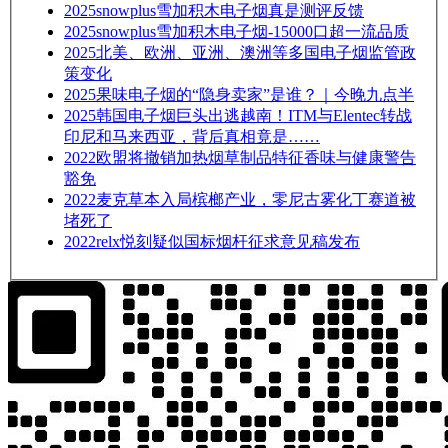
2025
snowplus雪加积木电子烟真是测评反馈
2025
snowplus雪加积木电子烟-15000口超一流品质
2025
北美、欧洲、亚洲、澳洲等多国电子烟监管政
策变化
2025
果味电子烟的“隐身卖家”是谁？｜今晚九点半
2025
韩国电子烟巨头出逃越南！ITM与Elentec转战
印尼和马来西亚，背后真相竟是……
2022
欧盟将撤销加热烟草制品特征香味与健康警告
豁免
2022
麦克草本入局槟榔产业，零尼古雾化丁赛道被
堵死了
2022
relx悦刻疑似国标烟杆征求意见稿发布