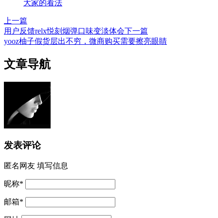
大家的看法
上一篇
用户反馈relx悦刻烟弹口味变淡体会
下一篇
yooz柚子假货层出不穷，微商购买需要擦亮眼睛
文章导航
发表评论
匿名网友
填写信息
昵称
*
邮箱
*