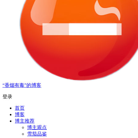
“香烟有毒”的博客
登录
首页
博客
博主推荐
博主观点
雪茄品鉴