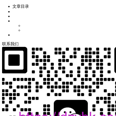
文章目录
联
系
我
们