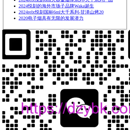
2024
悦刻的海外市场子品牌Waka诞生
2024
relx悦刻国标6ml大千系列-甘泽山烤20
2020
电子烟具有无限的发展潜力