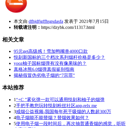
本文由
dfhjdfjgffhsgsdasfa
发表于 2021年7月15日
转载请注明：
https://dzybk.com/11317.html
相关文章
95元get高级感！雪加鸭嘴兽4000口款
悦刻新国标的三个档次系列烟杆价格是多少？
yooz柚子国标烟弹有没有像果味的？
真格冰熊6.0烟弹真假鉴别指南
揭秘假冒伪劣电子烟的“7宗罪”
本站推荐
1
“+C ”雾化弹一款可以通用悦刻和柚子的烟弹
2
手把手教您玩转悦刻粉丝社区app-relx me
3
戒烟公益视频-我国每年死于吸烟的人数超300万
4
电子烟能不能替烟？替烟效果如何？
5
使用电子烟一段时间后，再次抽普通香烟的感觉，听听