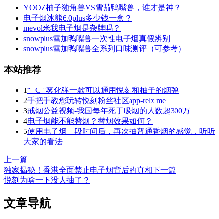
YOOZ柚子独角兽VS雪茄鸭嘴兽，谁才是神？
电子烟冰熊6.0plus多少钱一盒？
mevol米我电子烟是杂牌吗？
snowplus雪加鸭嘴兽一次性电子烟真假辨别
snowplus雪加鸭嘴兽全系列口味测评（可参考）
本站推荐
1
“+C ”雾化弹一款可以通用悦刻和柚子的烟弹
2
手把手教您玩转悦刻粉丝社区app-relx me
3
戒烟公益视频-我国每年死于吸烟的人数超300万
4
电子烟能不能替烟？替烟效果如何？
5
使用电子烟一段时间后，再次抽普通香烟的感觉，听听
大家的看法
上一篇
独家揭秘！香港全面禁止电子烟背后的真相
下一篇
悦刻为啥一下没人抽了？
文章导航