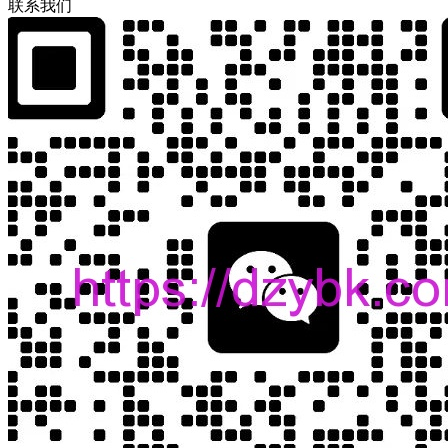
联
系
我
们