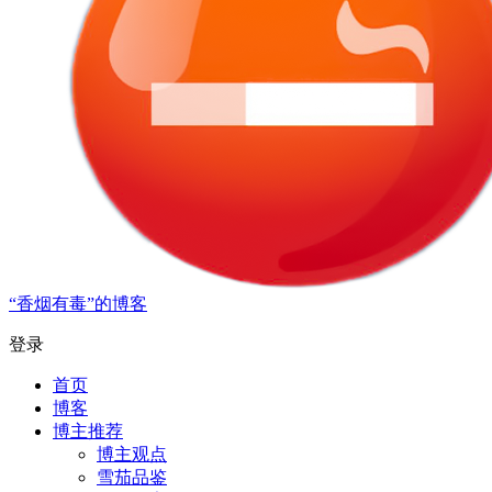
“香烟有毒”的博客
登录
首页
博客
博主推荐
博主观点
雪茄品鉴