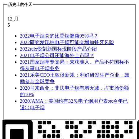
历史上的今天
12 月
5
2022
电子烟真的比香烟健康95%吗？
2022
研究发现抽电子烟可能会增加蛀牙风险
2022
relx悦刻新国标现阶段产品介绍
2021
电子烟公司还能海外上市吗？
2021
国家烟草专卖局：未获准入、产品不符国标不
得从事电子烟业务
2021
乐美CEO王敬谈新规：利好研发生产企业，鼓
励参与全球竞争
2020
马来西亚：非法电子烟有增无减，占市场份额
的10%
2020
JAMA：美国约有32％电子烟用户表示今年已
退出电子烟