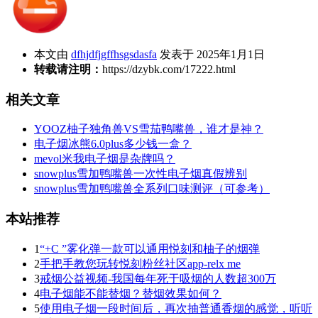
本文由
dfhjdfjgffhsgsdasfa
发表于 2025年1月1日
转载请注明：
https://dzybk.com/17222.html
相关文章
YOOZ柚子独角兽VS雪茄鸭嘴兽，谁才是神？
电子烟冰熊6.0plus多少钱一盒？
mevol米我电子烟是杂牌吗？
snowplus雪加鸭嘴兽一次性电子烟真假辨别
snowplus雪加鸭嘴兽全系列口味测评（可参考）
本站推荐
1
“+C ”雾化弹一款可以通用悦刻和柚子的烟弹
2
手把手教您玩转悦刻粉丝社区app-relx me
3
戒烟公益视频-我国每年死于吸烟的人数超300万
4
电子烟能不能替烟？替烟效果如何？
5
使用电子烟一段时间后，再次抽普通香烟的感觉，听听