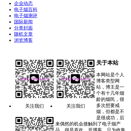
企业动态
电子烟百科
电子烟测评
国际新闻
分类封面
随机文章
浏览博客
关于本站
本网站是个人
博客类型网
站，博主是一
个有十几年烟
龄的烟民，很
多次想要戒
关注我们
关注我们
烟，但都是不
是很成功，后
来偶然的机会接触到了电子烟产
品，很是喜欢。开博客，只为收集