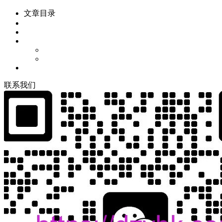
文章目录
联
系
我
们