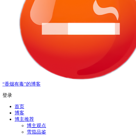
“香烟有毒”的博客
登录
首页
博客
博主推荐
博主观点
雪茄品鉴