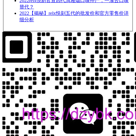
2022
relx悦刻官宣四代清雅烟口味停产，一溪云口味
替代？
2022
【揭秘】relx悦刻五代的批发价和官方零售价详
细分析