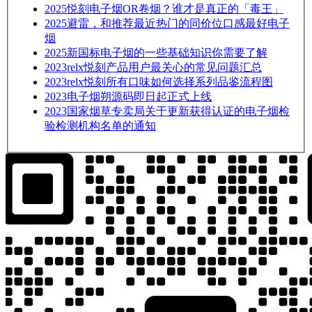
2025
悦刻电子烟OR卷烟？谁才是真正的「毒王」
2025
避雷，和推荐最近热门的同价位口感最好电子
烟
2025
新国标电子烟的一些基础知识你需要了解
2023
relx悦刻产品用户最关心的常见问题汇总
2023
relx悦刻所有口味如何选择系列品鉴流程图
2023
电子烟朔源码即日起正式上线
2023
国家烟草专卖局关于更新获得认证的电子烟检
验检测机构名单的通知