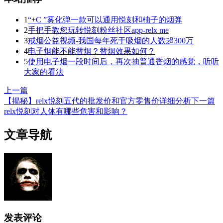
1
“+C ”雾化弹一款可以通用悦刻和柚子的烟弹
2
手把手教您玩转悦刻粉丝社区app-relx me
3
戒烟公益视频-我国每年死于吸烟的人数超300万
4
电子烟能不能替烟？替烟效果如何？
5
使用电子烟一段时间后，再次抽普通香烟的感觉，听听
大家的看法
上一篇
【揭秘】relx悦刻五代的批发价和官方零售价详细分析
下一篇
relx悦刻对人体有哪些危害和影响？
文章导航
发表评论