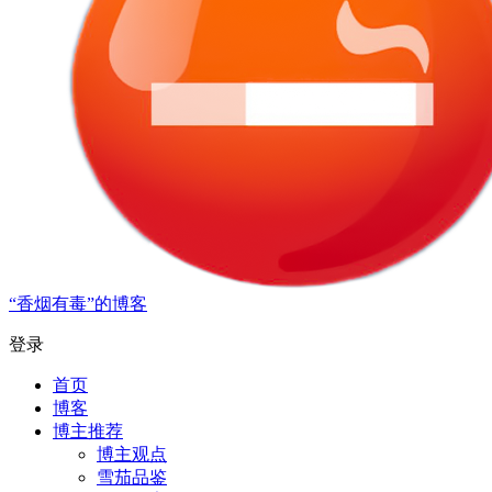
“香烟有毒”的博客
登录
首页
博客
博主推荐
博主观点
雪茄品鉴