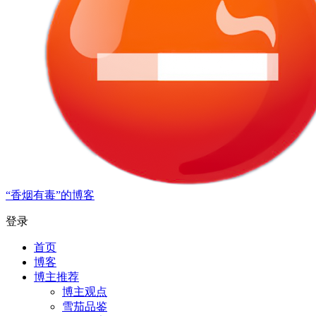
“香烟有毒”的博客
登录
首页
博客
博主推荐
博主观点
雪茄品鉴