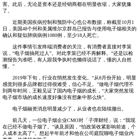
害。此后，无论是资本还是经销商都在明显收缩，大家犹豫
了。
近期美国疾病控制和预防中心也公布数据，称截至10月1
日，美国48个州和美属维尔京群岛已报告与使用电子烟相关的
确认和疑似肺病病例1080例，至少18人死亡。
这件事情引发终端消费者的关注，有消费者直接对李策
说，“电子烟抽死过人”。对此李策已经不再解释。“还是以检
测报告为准吧，有人跟我争执时也懒得说话了，懂的人自然
懂。”
2019年下旬，行业在悄然发生变化。“从8月份开始，明显
感觉到很多品牌都过得很难受，信心不足。”做电子烟代理不
到两年时间，王毅见证了国内电子烟的成长，“大家突然发现
电子烟市场的成长速度好像没有想象中那么快”。
电子烟融资消息明显减少了，从业者也在陆续撤出。
前几天，一位电子烟企业CMO对「子弹财经」说：“我现
在已经不做电子烟了。”谈及原因，“怕政策收紧影响前途，个
人成本太高了”。想起半年前才和他在公司庭院聊电子烟业内