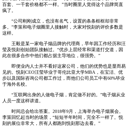
百套、一千套价格都不一样。”当时圈里人觉得这个品牌简直
疯了。
“公司刚刚成立，也没有名气，设置的条条框框却非常
多。”李策和电子烟圈里人接触时，大家对悦刻的评价多数是
这样。
王毅是某一家电子烟品牌的代理商，早年因工作经历和汪
莹及悦刻创始团队接触过。“优步上层经常和渠道打交道，因
此在很多合作中他们都占据主导地位，很强势。”
即便业内人士并不看好这家公司，他们的优势也是显而易
见的。悦刻CEO汪莹毕业于哥伦比亚大学MBA，在宝洁、优
步以及国际咨询公司都工作过，而他们公司员工中有60%毕业
于海外名校。
“互联网出身的人做电子烟，肯定做不好的。”电子烟从业
人员一度这样讲道。
时间总会给出答案。2018年9月，上海举办电子烟展会。
李策回忆起当时的场景，“短短半年时间，完全不一样了。悦
刻的展位非常大，所有人都跑到悦刻那边去看。”