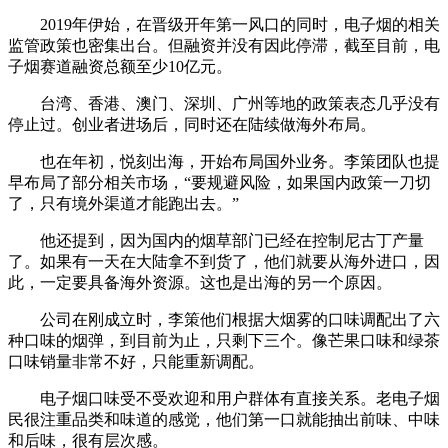
2019年伊始，在晋级开年第一风口的同时，电子烟的相关
监管政策也密集出台。但融资并没有因此停滞，截至目前，电
子烟赛道融资总额至少10亿元。
台湾、香港、澳门、深圳、广州等地的政策表态几乎没有
停止过。创业者进场后，同时还在陆续做海外布局。
也在年初，悦刻出海，开始布局国外业务。李策团队也提
早布局了部分相关市场，“要规避风险，如果国内政策一刀切
了，只有境外渠道才能跑出去。”
他还提到，因为国内的烟草部门已经在控制尼古丁产量
了。如果有一天在大陆拿不到货了，他们就要从海外进口，因
此，一定要具备海外资源。这也是出海的另一个原因。
公司在刚成立时，李策他们根据大烟雾的口味调配出了六
种口味的烟弹，到目前为止，只剩下三个。像芒果口味和绿茶
口味销量非常不好，只能重新调配。
电子烟口味受不受欢迎和用户群体有直接关系。老电子烟
民很注重品类和味道的感觉，他们第一口就能抽出前味、中味
和后味，很有层次感。