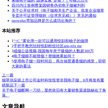
果味电子烟的“隐身卖家”是谁？｜今晚九点半
四川内江首例曹某因销售伪劣电子烟被判刑
关于公开征求对《电子烟相关生产企业、批发企业烟草
专卖许可证管理细则（征求意见稿）》意见的通知
snowplus雪加品牌是怎么成功出海的？
本站推荐
1
“+C ”雾化弹一款可以通用悦刻和柚子的烟弹
2
手把手教您玩转悦刻粉丝社区app-relx me
3
戒烟公益视频-我国每年死于吸烟的人数超300万
4
电子烟能不能替烟？替烟效果如何？
5
使用电子烟一段时间后，再次抽普通香烟的感觉，听听
大家的看法
上一篇
烟草供应链上市公司金时科技投资非我电子烟，8月将发布重
磅新品
下一篇
关于电子烟断网一刀切，显然依旧有大量销售渠道隐秘在了角
落。
文章导航