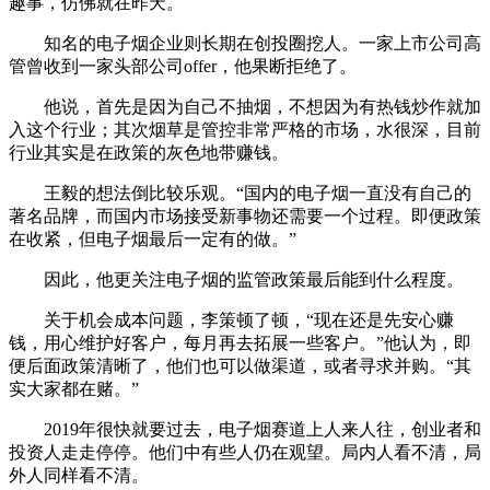
趣事，仿佛就在昨天。
知名的电子烟企业则长期在创投圈挖人。一家上市公司高
管曾收到一家头部公司offer，他果断拒绝了。
他说，首先是因为自己不抽烟，不想因为有热钱炒作就加
入这个行业；其次烟草是管控非常严格的市场，水很深，目前
行业其实是在政策的灰色地带赚钱。
王毅的想法倒比较乐观。“国内的电子烟一直没有自己的
著名品牌，而国内市场接受新事物还需要一个过程。即便政策
在收紧，但电子烟最后一定有的做。”
因此，他更关注电子烟的监管政策最后能到什么程度。
关于机会成本问题，李策顿了顿，“现在还是先安心赚
钱，用心维护好客户，每月再去拓展一些客户。”他认为，即
便后面政策清晰了，他们也可以做渠道，或者寻求并购。“其
实大家都在赌。”
2019年很快就要过去，电子烟赛道上人来人往，创业者和
投资人走走停停。他们中有些人仍在观望。局内人看不清，局
外人同样看不清。