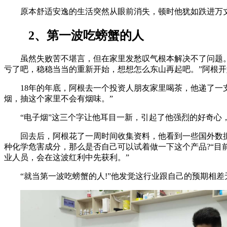
原本舒适安逸的生活突然从眼前消失，顿时他犹如跌进万
2、第一波吃螃蟹的人
虽然失败苦不堪言，但在家里发愁叹气根本解决不了问题
亏了吧，稳稳当当的重新开始，想想怎么东山再起吧。”阿根
18年的年底，阿根去一个投资人朋友家里喝茶，他递了一
烟，抽这个家里不会有烟味。”
“电子烟”这三个字让他耳目一新，引起了他强烈的好奇心
回去后，阿根花了一周时间收集资料，他看到一些国外数
种化学危害成分，那么是否自己可以试着做一下这个产品?“目
业人员，会在这波红利中先获利。”
“就当第一波吃螃蟹的人!”他发觉这行业跟自己的预期相