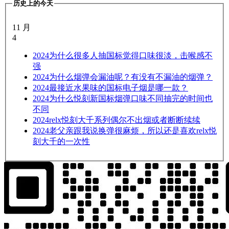
历史上的今天
11 月
4
2024
为什么很多人抽国标觉得口味很淡，击喉感不
强
2024
为什么烟弹会漏油呢？有没有不漏油的烟弹？
2024
最接近水果味的国标电子烟是哪一款？
2024
为什么悦刻新国标烟弹口味不同抽完的时间也
不同
2024
relx悦刻大千系列偶尔不出烟或者断断续续
2024
老父亲跟我说换弹很麻烦，所以还是喜欢relx悦
刻大千的一次性