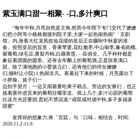
紫玉满口甜一相聚- -口,多汁爽口
“每年中秋,月亮自然是主角,然而今年陛下专门交代了嬷嬷
们把小阿哥小格格都接到院子里,大家一起热闹热闹”「京剧
馆」内,身着大红龙凤纹妆花缎的皇后正在嘱咐中秋宴的准
备。按照皇后的旨意，香果苹婆,花红脆枣,中山御李,豫省岗榴,
紫葡萄,绿毛豆,黄梨丹柿,白藕青莲, - -应俱全。几乎样样都是
象征着团圆的圆形。还有去年酿上的葡萄酒,正是琼浆满口
甜。除了满地跑的小婴孩儿们，还有他们的侍女嬤嬤
们,顿时让小院) L热闹非凡。夜幕拉下来的时候，月亮露出了
小胖脸。孩子们一
边拍手望月，一边又闹着要吃果子糕点。旁边的女眷们，也正
捻着塞外进贡来的葡萄往嘴里送。抿上几个,多汁沁甜的葡萄
比这月光还要甜,贵妃不禁说道:“成双成对成中秋,多子多福多
甜蜜”
发挥你的想象力,将「宫廷」与「口味」相结合，时间:
2020.11.2-11.8