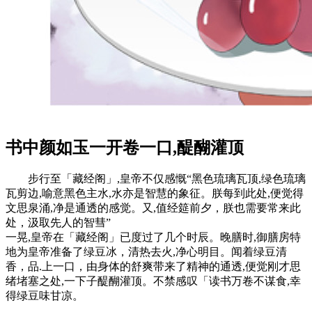
书中颜如玉一开卷一口,醍醐灌顶
步行至「藏经阁」,皇帝不仅感慨“黑色琉璃瓦顶,绿色琉璃
瓦剪边,喻意黑色主水,水亦是智慧的象征。朕每到此处,便觉得
文思泉涌,净是通透的感觉。又,值经筵前夕，朕也需要常来此
处，汲取先人的智彗”
一晃,皇帝在「藏经阁」已度过了几个时辰。晚膳时,御膳房特
地为皇帝准备了绿豆冰，清热去火,净心明目。闻着绿豆清
香，品.上一口，由身体的舒爽带来了精神的通透,便觉刚才思
绪堵塞之处,一下子醍醐灌顶。不禁感叹「读书万卷不谋食,幸
得绿豆味甘凉。