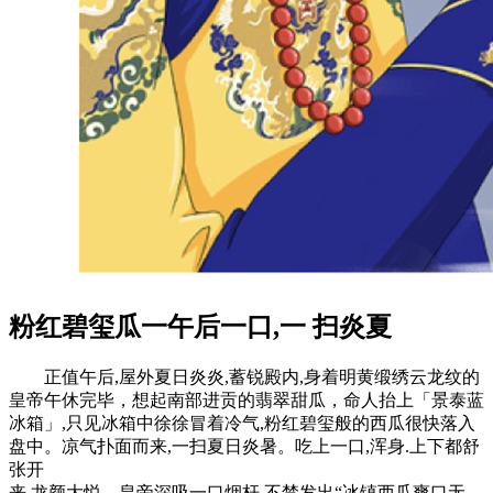
粉红碧玺瓜一午后一口,一 扫炎夏
正值午后,屋外夏日炎炎,蓄锐殿内,身着明黄缎绣云龙纹的
皇帝午休完毕，想起南部进贡的翡翠甜瓜，命人抬上「景泰蓝
冰箱」,只见冰箱中徐徐冒着冷气,粉红碧玺般的西瓜很快落入
盘中。凉气扑面而来,一扫夏日炎暑。吃上一口,浑身.上下都舒
张开
来,龙颜大悦。皇帝深吸一口烟杆,不禁发出“冰镇西瓜爽口无