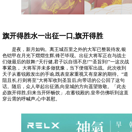
旗开得胜水一出征一口,旗开得胜
是夜，新月如钩。离王城百里之外的大军已整装待发,银
色铠甲在月光下熠熠生辉,锋芒毕现。出征大将军正在与战士
们做最后的鼓舞:“天行健,君子以自强不息!”“圣旨到!”一这次战
事紧急， 大将军并未多做犹豫，当下便领军出战。此次收到
天子从蓄锐殿发出的手谕,既表皇家重视又有皇家的期待。“道
阻且长,行则将至”大将军收到圣旨后,向带话的公公回了这句
话。随后，众人举起出征酒,向皇城的方向遥望致敬。「此去
必旗开得胜,归来当开怀畅饮」,在蓄锐殿的.皇帝仿佛听到这直
穿云霄的呼喊声,心中甚慰。