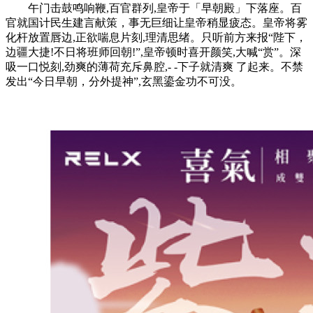
午门击鼓鸣响鞭,百官群列,皇帝于「早朝殿」下落座。百
官就国计民生建言献策，事无巨细让皇帝稍显疲态。皇帝将雾
化杆放置唇边,正欲喘息片刻,理清思绪。只听前方来报“陛下，
边疆大捷!不日将班师回朝!”,皇帝顿时喜开颜笑,大喊“赏”。深
吸一口悦刻,劲爽的薄荷充斥鼻腔,- -下子就清爽 了起来。不禁
发出“今日早朝，分外提神”,玄黑鎏金功不可没。