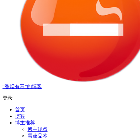
“香烟有毒”的博客
登录
首页
博客
博主推荐
博主观点
雪茄品鉴