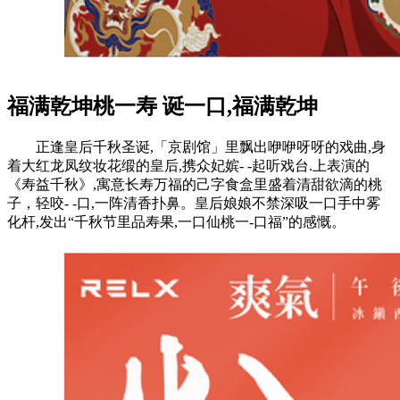
福满乾坤桃一寿 诞一口,福满乾坤
正逢皇后千秋圣诞,「京剧馆」里飘出咿咿呀呀的戏曲,身
着大红龙凤纹妆花缎的皇后,携众妃嫔- -起听戏台.上表演的
《寿益千秋》,寓意长寿万福的己字食盒里盛着清甜欲滴的桃
子，轻咬- -口,一阵清香扑鼻。皇后娘娘不禁深吸一口手中雾
化杆,发出“千秋节里品寿果,一口仙桃一-口福”的感慨。