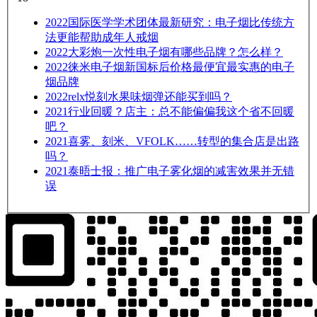
2022
国际医学学术团体最新研究：电子烟比传统方
法更能帮助成年人戒烟
2022
大彩炮一次性电子烟有哪些品牌？怎么样？
2022
徕米电子烟新国标后价格最便宜最实惠的电子
烟品牌
2022
relx悦刻水果味烟弹还能买到吗？
2021
行业回暖？店主：总不能偏偏我这个省不回暖
吧？
2021
喜雾、刻米、VFOLK……转型的集合店是出路
吗？
2021
泰晤士报：推广电子雾化烟的减害效果并无错
误