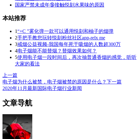
国家严禁未成年🔞接触悦刻水果味的原因
本站推荐
1
“+C ”雾化弹一款可以通用悦刻和柚子的烟弹
2
手把手教您玩转悦刻粉丝社区app-relx me
3
戒烟公益视频-我国每年死于吸烟的人数超300万
4
电子烟能不能替烟？替烟效果如何？
5
使用电子烟一段时间后，再次抽普通香烟的感觉，听听
大家的看法
上一篇
电子烟为什么被禁，电子烟被禁的原因是什么？
下一篇
2020年11月最新国际电子烟行业新闻
文章导航