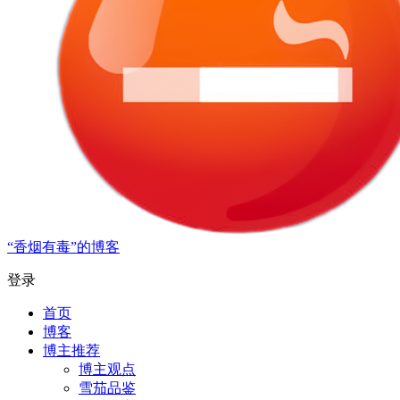
“香烟有毒”的博客
登录
首页
博客
博主推荐
博主观点
雪茄品鉴