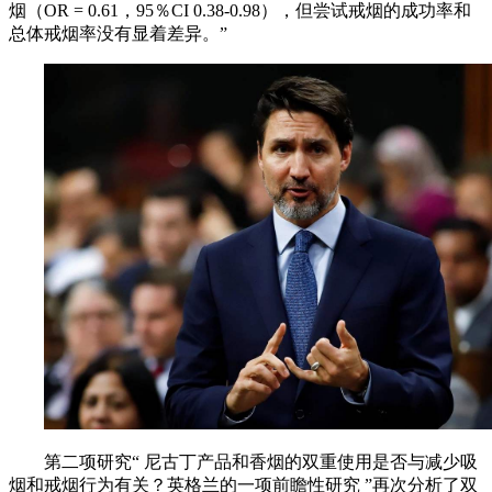
烟（OR = 0.61，95％CI 0.38-0.98），但尝试戒烟的成功率和
总体戒烟率没有显着差异。”
第二项研究“ 尼古丁产品和香烟的双重使用是否与减少吸
烟和戒烟行为有关？英格兰的一项前瞻性研究 ”再次分析了双