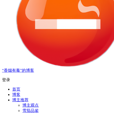
“香烟有毒”的博客
登录
首页
博客
博主推荐
博主观点
雪茄品鉴