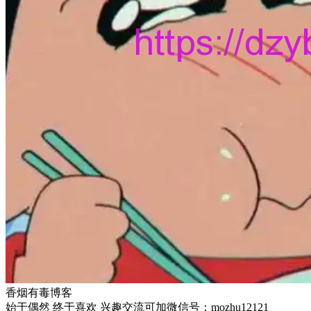
香烟有毒博客
始于偶然 终于喜欢 兴趣交流可加微信号：mozhu12121