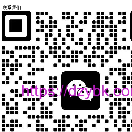
联
系
我
们