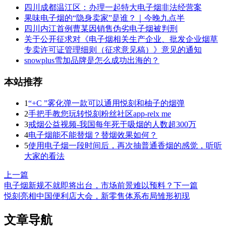
四川成都温江区：办理一起特大电子烟非法经营案
果味电子烟的“隐身卖家”是谁？｜今晚九点半
四川内江首例曹某因销售伪劣电子烟被判刑
关于公开征求对《电子烟相关生产企业、批发企业烟草
专卖许可证管理细则（征求意见稿）》意见的通知
snowplus雪加品牌是怎么成功出海的？
本站推荐
1
“+C ”雾化弹一款可以通用悦刻和柚子的烟弹
2
手把手教您玩转悦刻粉丝社区app-relx me
3
戒烟公益视频-我国每年死于吸烟的人数超300万
4
电子烟能不能替烟？替烟效果如何？
5
使用电子烟一段时间后，再次抽普通香烟的感觉，听听
大家的看法
上一篇
电子烟新规不就即将出台，市场前景难以预料？
下一篇
悦刻亮相中国便利店大会，新零售体系布局雏形初现
文章导航