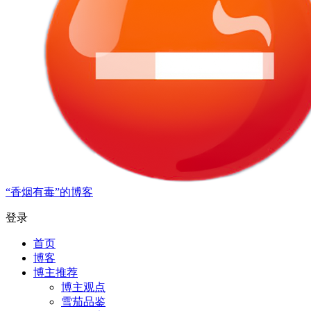
“香烟有毒”的博客
登录
首页
博客
博主推荐
博主观点
雪茄品鉴