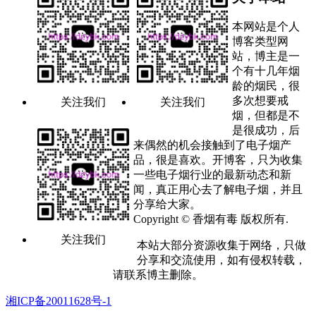
本网站是个人
博客类型网
站，博主是一
个有十几年烟
龄的烟民，很
多次想要戒
关注我们
关注我们
烟，但都是不
是很成功，后
来偶然的机会接触到了电子烟产
品，很是喜欢。开博客，只为收集
一些电子烟行业的最新动态和新
闻，真正用心去了解电子烟，并且
分享给大家。
Copyright © 香烟有毒 版权所有.
关注我们
本站大部分资源收集于网络，只做
分享和交流使用，如有侵权转载，
请联系博主删除。
湘ICP备20011628号-1