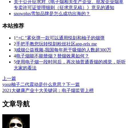
关于公开征求对《电子烟相关生产企业、批发企业烟草
专卖许可证管理细则（征求意见稿）》意见的通知
snowplus雪加品牌是怎么成功出海的？
本站推荐
1
“+C ”雾化弹一款可以通用悦刻和柚子的烟弹
2
手把手教您玩转悦刻粉丝社区app-relx me
3
戒烟公益视频-我国每年死于吸烟的人数超300万
4
电子烟能不能替烟？替烟效果如何？
5
使用电子烟一段时间后，再次抽普通香烟的感觉，听听
大家的看法
上一篇
yooz柚子二代震动是什么意思？
下一篇
2021大健康产业十大关键词：电子烟监管上榜
文章导航