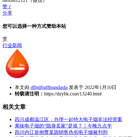
mozhu12121（微信）
赞
1
分享
您可以选择一种方式赞助本站
赏
行业新闻
本文由
dfhjdfjgffhsgsdasfa
发表于 2022年1月10日
转载请注明：
https://dzybk.com/13240.html
相关文章
四川成都温江区：办理一起特大电子烟非法经营案
果味电子烟的“隐身卖家”是谁？｜今晚九点半
四川内江首例曹某因销售伪劣电子烟被判刑