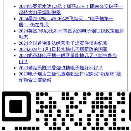
2024
涉案流水达1.3亿！抓获22人！陇南公安破获一
起特大电子烟制假案
2024
暴跌92%，4500亿灰飞烟灭，“电子烟第一
股”，仍在寻底
2024
英国/印尼/比利时等国家的电子烟征税政策最新
动态
2024
全国首例非法经营电子烟案件侦办纪实
2024
2024年1月1日起实施电子烟新政的国家
2023
奶茶杯电子烟一般容量能抽几天？能抽多少
口？
2023
老烟民既抽香烟也抽电子烟好不好？
2023
电子烟店主疑似遭遇职业打假购买“奶茶杯”敲
诈勒索三倍赔偿