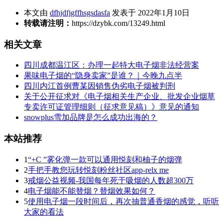
本文由
dfhjdfjgffhsgsdasfa
发表于 2022年1月10日
转载请注明：
https://dzybk.com/13249.html
相关文章
四川成都温江区：办理一起特大电子烟非法经营案
果味电子烟的“隐身卖家”是谁？｜今晚九点半
四川内江首例曹某因销售伪劣电子烟被判刑
关于公开征求对《电子烟相关生产企业、批发企业烟草
专卖许可证管理细则（征求意见稿）》意见的通知
snowplus雪加品牌是怎么成功出海的？
本站推荐
1
“+C ”雾化弹一款可以通用悦刻和柚子的烟弹
2
手把手教您玩转悦刻粉丝社区app-relx me
3
戒烟公益视频-我国每年死于吸烟的人数超300万
4
电子烟能不能替烟？替烟效果如何？
5
使用电子烟一段时间后，再次抽普通香烟的感觉，听听
大家的看法