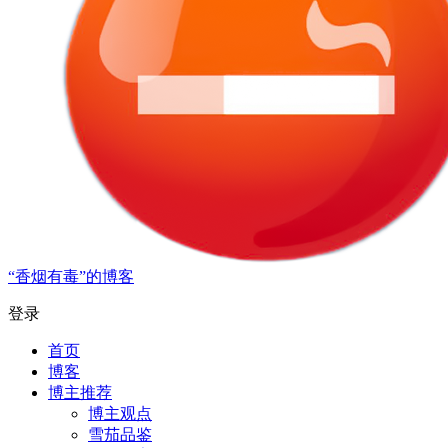
“香烟有毒”的博客
登录
首页
博客
博主推荐
博主观点
雪茄品鉴