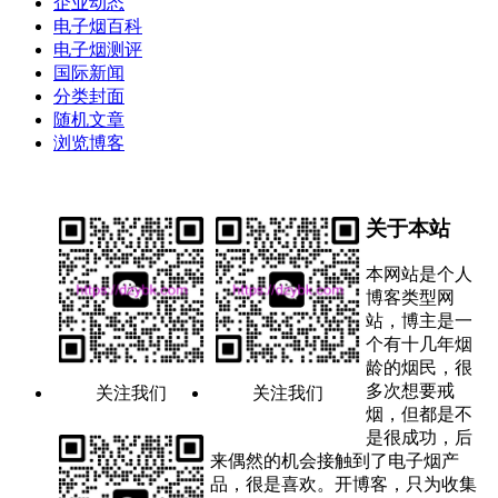
企业动态
电子烟百科
电子烟测评
国际新闻
分类封面
随机文章
浏览博客
关于本站
本网站是个人
博客类型网
站，博主是一
个有十几年烟
龄的烟民，很
多次想要戒
关注我们
关注我们
烟，但都是不
是很成功，后
来偶然的机会接触到了电子烟产
品，很是喜欢。开博客，只为收集