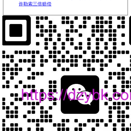
诈勒索三倍赔偿