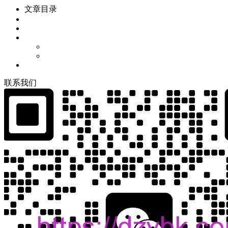
文章目录
联
系
我
们