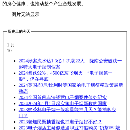
的身心健康，也推动整个产业合规发展。
图片无法显示
历史上的今天
1 月
10
2024
涉案流水达1.3亿！抓获22人！陇南公安破获一
起特大电子烟制假案
2024
暴跌92%，4500亿灰飞烟灭，“电子烟第一
股”，仍在寻底
2024
英国/印尼/比利时等国家的电子烟征税政策最新
动态
2024
全国首例非法经营电子烟案件侦办纪实
2024
2024年1月1日起实施电子烟新政的国家
2023
奶茶杯电子烟一般容量能抽几天？能抽多少
口？
2023
老烟民既抽香烟也抽电子烟好不好？
2023
电子烟店主疑似遭遇职业打假购买“奶茶杯”敲