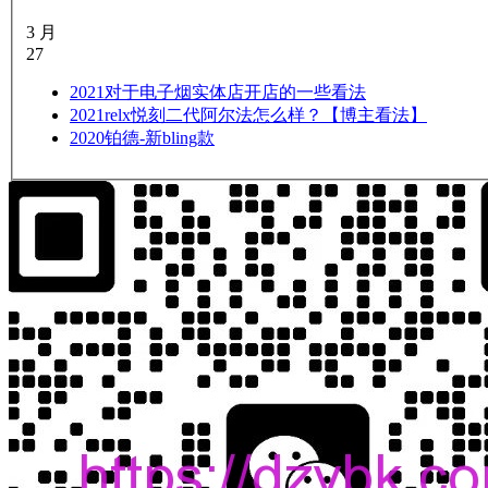
3 月
27
2021
对于电子烟实体店开店的一些看法
2021
relx悦刻二代阿尔法怎么样？【博主看法】
2020
铂德-新bling款