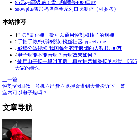
95元get高级感！雪加鸭嘴兽4000口款
snowplus雪加鸭嘴兽全系列口味测评（可参考）
本站推荐
1
“+C ”雾化弹一款可以通用悦刻和柚子的烟弹
2
手把手教您玩转悦刻粉丝社区app-relx me
3
戒烟公益视频-我国每年死于吸烟的人数超300万
4
电子烟能不能替烟？替烟效果如何？
5
使用电子烟一段时间后，再次抽普通香烟的感觉，听听
大家的看法
上一篇
悦刻relx国代一号机不出货不退押金遭到大量投诉
下一篇
室内可以电子烟吗？
文章导航