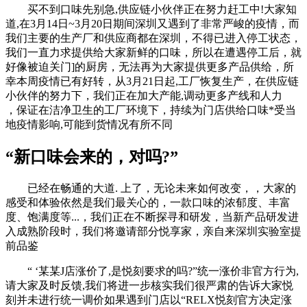
买不到口味先别急,供应链小伙伴正在努力赶工中!大家知
道,在3月14日~3月20日期间深圳又遇到了非常严峻的疫情，而
我们主要的生产厂和供应商都在深圳，不得已进入停工状态，
我们一直力求提供给大家新鲜的口味，所以在遭遇停工后，就
好像被迫关门]的厨房，无法再为大家提供更多产品供给，所
幸本周疫情已有好转，从3月21日起,工厂恢复生产，在供应链
小伙伴的努力下，我们正在加大产能,调动更多产线和人力
，保证在洁净卫生的工厂环境下，持续为门店供给口味*受当
地疫情影响,可能到货情况有所不同
“新口味会来的，对吗?”
已经在畅通的大道. 上了，无论未来如何改变，，大家的
感受和体验依然是我们最关心的，一款口味的浓郁度、丰富
度、饱满度等...，我们正在不断探寻和研发，当新产品研发进
入成熟阶段时，我们将邀请部分悦享家，亲自来深圳实验室提
前品鉴
“ ‘某某J店涨价了,是悦刻要求的吗?”统一涨价非官方行为,
请大家及时反馈,我们将进一步核实我们很严肃的告诉大家悦
刻并未进行统一调价如果遇到门店以“RELX悦刻官方决定涨