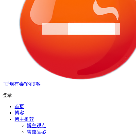
“香烟有毒”的博客
登录
首页
博客
博主推荐
博主观点
雪茄品鉴