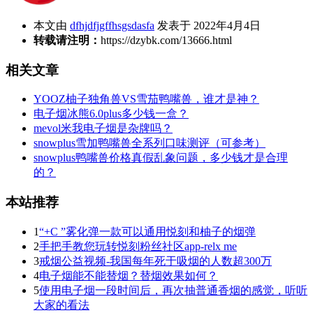
本文由
dfhjdfjgffhsgsdasfa
发表于 2022年4月4日
转载请注明：
https://dzybk.com/13666.html
相关文章
YOOZ柚子独角兽VS雪茄鸭嘴兽，谁才是神？
电子烟冰熊6.0plus多少钱一盒？
mevol米我电子烟是杂牌吗？
snowplus雪加鸭嘴兽全系列口味测评（可参考）
snowplus鸭嘴兽价格真假乱象问题，多少钱才是合理
的？
本站推荐
1
“+C ”雾化弹一款可以通用悦刻和柚子的烟弹
2
手把手教您玩转悦刻粉丝社区app-relx me
3
戒烟公益视频-我国每年死于吸烟的人数超300万
4
电子烟能不能替烟？替烟效果如何？
5
使用电子烟一段时间后，再次抽普通香烟的感觉，听听
大家的看法