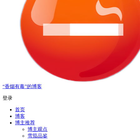
“香烟有毒”的博客
登录
首页
博客
博主推荐
博主观点
雪茄品鉴