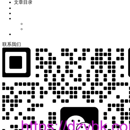
文章目录
联
系
我
们