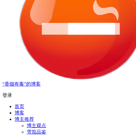
“香烟有毒”的博客
登录
首页
博客
博主推荐
博主观点
雪茄品鉴