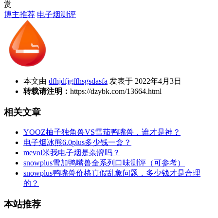
赏
博主推荐
电子烟测评
本文由
dfhjdfjgffhsgsdasfa
发表于 2022年4月3日
转载请注明：
https://dzybk.com/13664.html
相关文章
YOOZ柚子独角兽VS雪茄鸭嘴兽，谁才是神？
电子烟冰熊6.0plus多少钱一盒？
mevol米我电子烟是杂牌吗？
snowplus雪加鸭嘴兽全系列口味测评（可参考）
snowplus鸭嘴兽价格真假乱象问题，多少钱才是合理
的？
本站推荐