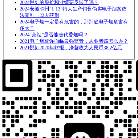
2024
悦刻的股价和业绩要反转了吗？
2024
安徽滁州“1·13”特大生产销售伪劣电子烟案依
法宣判，22人获刑
2024
电子烟一定是有危害的，那到底电子烟危害有
多大？
2024
“茶烟”是否能替代香烟吗？
2021
电子烟或许面临最强监管，从业者该怎么办？
2021
悦刻2020年财报，净营收为人民币38.2亿元