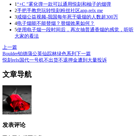
1
“+C ”雾化弹一款可以通用悦刻和柚子的烟弹
2
手把手教您玩转悦刻粉丝社区app-relx me
3
戒烟公益视频-我国每年死于吸烟的人数超300万
4
电子烟能不能替烟？替烟效果如何？
5
使用电子烟一段时间后，再次抽普通香烟的感觉，听听
大家的看法
上一篇
Boulder铂德蒲公英仙踪林绿色系列
下一篇
悦刻relx国代一号机不出货不退押金遭到大量投诉
文章导航
发表评论