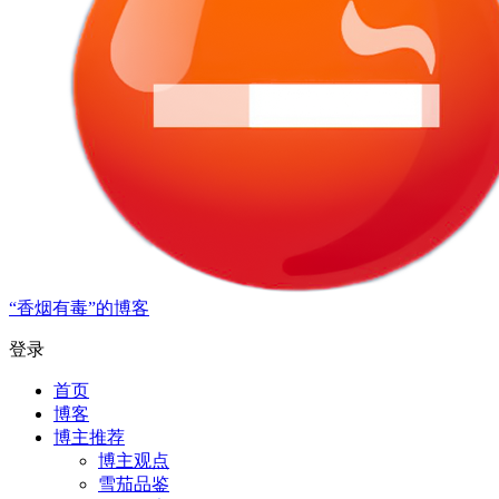
“香烟有毒”的博客
登录
首页
博客
博主推荐
博主观点
雪茄品鉴