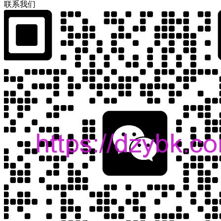
联
系
我
们