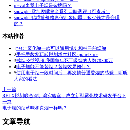
mevol米我电子烟是杂牌吗？
snowplus雪加鸭嘴兽全系列口味测评（可参考）
snowplus鸭嘴兽价格真假乱象问题，多少钱才是合理
的？
本站推荐
1
“+C ”雾化弹一款可以通用悦刻和柚子的烟弹
2
手把手教您玩转悦刻粉丝社区app-relx me
3
戒烟公益视频-我国每年死于吸烟的人数超300万
4
电子烟能不能替烟？替烟效果如何？
5
使用电子烟一段时间后，再次抽普通香烟的感觉，听听
大家的看法
上一篇
RELX悦刻联合深圳湾实验室，成立新型雾化技术研发平台
下
一篇
电子烟的烟草味和真烟一样吗？
文章导航