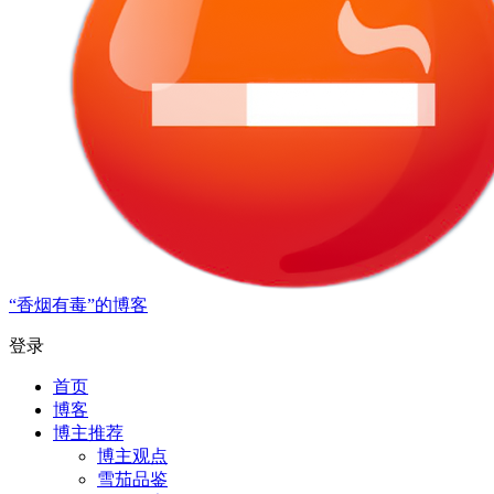
“香烟有毒”的博客
登录
首页
博客
博主推荐
博主观点
雪茄品鉴