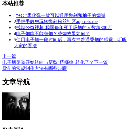
本站推荐
1
“+C ”雾化弹一款可以通用悦刻和柚子的烟弹
2
手把手教您玩转悦刻粉丝社区app-relx me
3
戒烟公益视频-我国每年死于吸烟的人数超300万
4
电子烟能不能替烟？替烟效果如何？
5
使用电子烟一段时间后，再次抽普通香烟的感觉，听听
大家的看法
上一篇
电子烟渠道开始转向与新型“槟榔糖”转化了？
下一篇
雪茄的常规制作方法有哪些步骤
文章导航