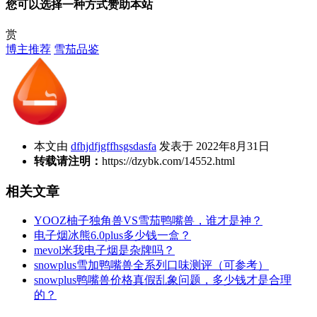
您可以选择一种方式赞助本站
赏
博主推荐
雪茄品鉴
本文由
dfhjdfjgffhsgsdasfa
发表于 2022年8月31日
转载请注明：
https://dzybk.com/14552.html
相关文章
YOOZ柚子独角兽VS雪茄鸭嘴兽，谁才是神？
电子烟冰熊6.0plus多少钱一盒？
mevol米我电子烟是杂牌吗？
snowplus雪加鸭嘴兽全系列口味测评（可参考）
snowplus鸭嘴兽价格真假乱象问题，多少钱才是合理
的？