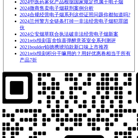
2024
中医药雾化产品根据国家规定也属于电子烟
2024
微商售卖电子烟获刑案例分析
2024
合规经营电子烟系列这些证照问题你都知道吗?
2024
兰州警方全链条打掉一非法经营电子烟犯罪团
伙
2024
公安烟草联合执法破非法经营电子烟新案
2021
relx悦刻盲盒惊喜弹醉意茶室全系列测评
2021
boulder铂德携琥珀款新口味上市推荐
2021
relx悦刻积分干嘛用的？用好优惠卷相当于所有
产品7折