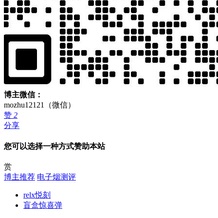
博主微信：
mozhu12121（微信）
赞
2
分享
您可以选择一种方式赞助本站
赏
博主推荐
电子烟测评
relx悦刻
盲盒惊喜弹