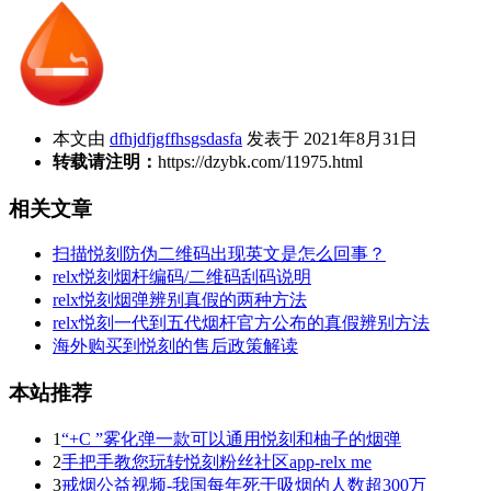
本文由
dfhjdfjgffhsgsdasfa
发表于 2021年8月31日
转载请注明：
https://dzybk.com/11975.html
相关文章
扫描悦刻防伪二维码出现英文是怎么回事？
relx悦刻烟杆编码/二维码刮码说明
relx悦刻烟弹辨别真假的两种方法
relx悦刻一代到五代烟杆官方公布的真假辨别方法
海外购买到悦刻的售后政策解读
本站推荐
1
“+C ”雾化弹一款可以通用悦刻和柚子的烟弹
2
手把手教您玩转悦刻粉丝社区app-relx me
3
戒烟公益视频-我国每年死于吸烟的人数超300万