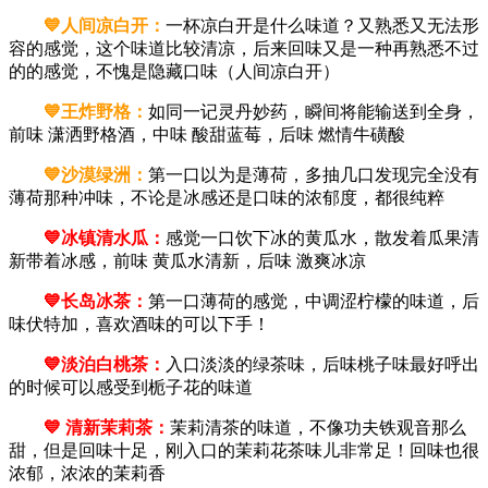
💙人间凉白开：
一杯凉白开是什么味道？又熟悉又无法形
容的感觉，这个味道比较清凉，后来回味又是一种再熟悉不过
的的感觉，不愧是隐藏口味（人间凉白开）
💙王炸野格：
如同一记灵丹妙药，瞬间将能输送到全身，
前味 潇洒野格酒，中味 酸甜蓝莓，后味 燃情牛磺酸
💙沙漠绿洲：
第一口以为是薄荷，多抽几口发现完全没有
薄荷那种冲味，不论是冰感还是口味的浓郁度，都很纯粹
💙冰镇清水瓜：
感觉一口饮下冰的黄瓜水，散发着瓜果清
新带着冰感，前味 黄瓜水清新，后味 激爽冰凉
💙长岛冰茶：
第一口薄荷的感觉，中调涩柠檬的味道，后
味伏特加，喜欢酒味的可以下手！
💙淡泊白桃茶：
入口淡淡的绿茶味，后味桃子味最好呼出
的时候可以感受到栀子花的味道
💙 清新茉莉茶：
茉莉清茶的味道，不像功夫铁观音那么
甜，但是回味十足，刚入口的茉莉花茶味儿非常足！回味也很
浓郁，浓浓的茉莉香