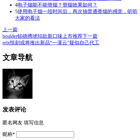
4
电子烟能不能替烟？替烟效果如何？
5
使用电子烟一段时间后，再次抽普通香烟的感觉，听听
大家的看法
上一篇
boulder铂德携琥珀款新口味上市推荐
下一篇
relx悦刻或将推出新品“一溪云”疑似自己代工
文章导航
发表评论
匿名网友
填写信息
昵称
*