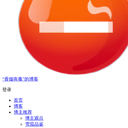
“香烟有毒”的博客
登录
首页
博客
博主推荐
博主观点
雪茄品鉴