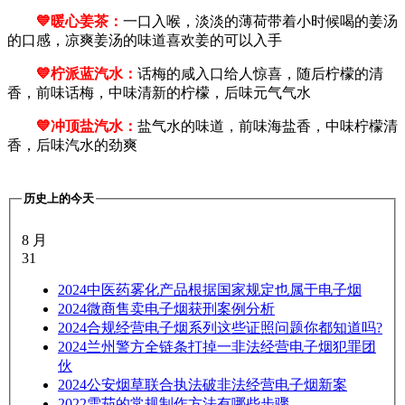
💙暖心姜茶：
一口入喉，淡淡的薄荷带着小时候喝的姜汤
的口感，凉爽姜汤的味道喜欢姜的可以入手
💙柠派蓝汽水：
话梅的咸入口给人惊喜，随后柠檬的清
香，前味话梅，中味清新的柠檬，后味元气气水
💙冲顶盐汽水：
盐气水的味道，前味海盐香，中味柠檬清
香，后味汽水的劲爽
历史上的今天
8 月
31
2024
中医药雾化产品根据国家规定也属于电子烟
2024
微商售卖电子烟获刑案例分析
2024
合规经营电子烟系列这些证照问题你都知道吗?
2024
兰州警方全链条打掉一非法经营电子烟犯罪团
伙
2024
公安烟草联合执法破非法经营电子烟新案
2022
雪茄的常规制作方法有哪些步骤