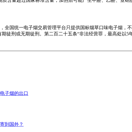
物质含量超过国家标准含量，加热后可能产生甲醛、乙醛、亚硝
》规定，全国统一电子烟交易管理平台只提供国标烟草口味电子烟
年有期徒刑或无期徒刑。第二百二十五条“非法经营罪，最高处以5
电子烟的出口
寄到国外？