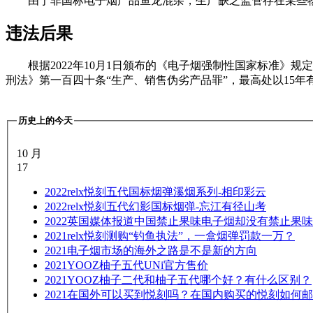
由于非国标电子烟产品鱼龙混杂，生产缺乏监管存在某些
违法后果
根据2022年10月1日颁布的《电子烟强制性国家标准
刑法》第一百四十条“生产、销售伪劣产品罪”，最高处以15
历史上的今天
10 月
17
2022
relx悦刻五代国标烟弹溪烟系列-相印彩云
2022
relx悦刻五代幻影国标烟弹-忘江有径山考
2022
英国媒体报道中国禁止果味电子烟却没有禁止果味
2021
relx悦刻测购“钓鱼执法”，一盒烟弹罚款一万？
2021
电子烟市场的海外之路是不是新的方向
2021
YOOZ柚子五代UNi官方售价
2021
YOOZ柚子二代和柚子五代哪个好？有什么区别？
2021
在国外可以买到悦刻吗？在国内购买的悦刻如何邮