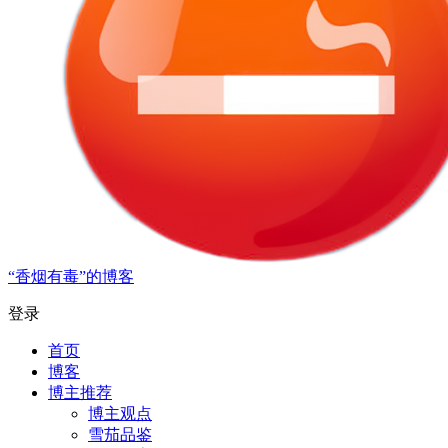
“香烟有毒”的博客
登录
首页
博客
博主推荐
博主观点
雪茄品鉴