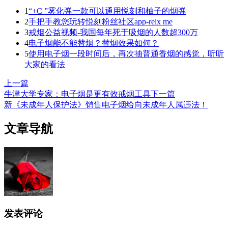
1
“+C ”雾化弹一款可以通用悦刻和柚子的烟弹
2
手把手教您玩转悦刻粉丝社区app-relx me
3
戒烟公益视频-我国每年死于吸烟的人数超300万
4
电子烟能不能替烟？替烟效果如何？
5
使用电子烟一段时间后，再次抽普通香烟的感觉，听听
大家的看法
上一篇
牛津大学专家：电子烟是更有效戒烟工具
下一篇
新《未成年人保护法》销售电子烟给向未成年人属违法！
文章导航
发表评论