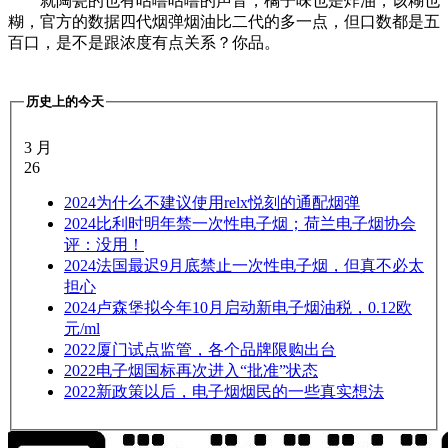
就陶瓷的也有咕噜咕噜的声音，橘子味也是炸油，该糊也
糊，官方的数据四代烟弹烟油比二代的多一点，但口数都是五
百口，是不是跟浓度有点关系？你品。
历史上的今天
3 月
26
2024
为什么不建议使用relx悦刻的通配烟弹
2024
比利时明年禁一次性电子烟；荷兰电子烟协会
评：没用！
2024
法国最迟9月底禁止一次性电子烟，但真不必太
担心
2024
卢森堡拟今年10月启动新电子烟油税，0.12欧
元/ml
2022
厦门试点监管，各个品牌限购出台
2022
电子烟国标再次进入“批准”状态
2022
新政策以后，电子烟烟民的一些真实想法