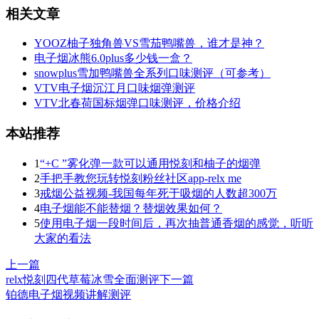
相关文章
YOOZ柚子独角兽VS雪茄鸭嘴兽，谁才是神？
电子烟冰熊6.0plus多少钱一盒？
snowplus雪加鸭嘴兽全系列口味测评（可参考）
VTV电子烟沉江月口味烟弹测评
VTV北春荷国标烟弹口味测评，价格介绍
本站推荐
1
“+C ”雾化弹一款可以通用悦刻和柚子的烟弹
2
手把手教您玩转悦刻粉丝社区app-relx me
3
戒烟公益视频-我国每年死于吸烟的人数超300万
4
电子烟能不能替烟？替烟效果如何？
5
使用电子烟一段时间后，再次抽普通香烟的感觉，听听
大家的看法
上一篇
relx悦刻四代草莓冰雪全面测评
下一篇
铂德电子烟视频讲解测评