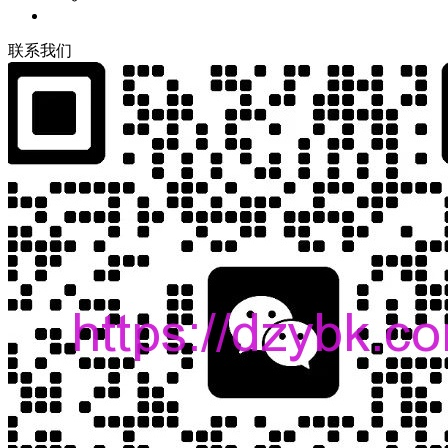
联
系
我
们