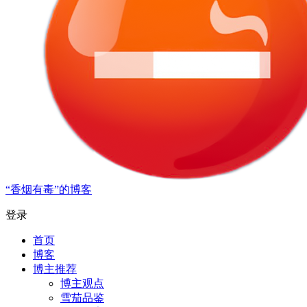
“香烟有毒”的博客
登录
首页
博客
博主推荐
博主观点
雪茄品鉴