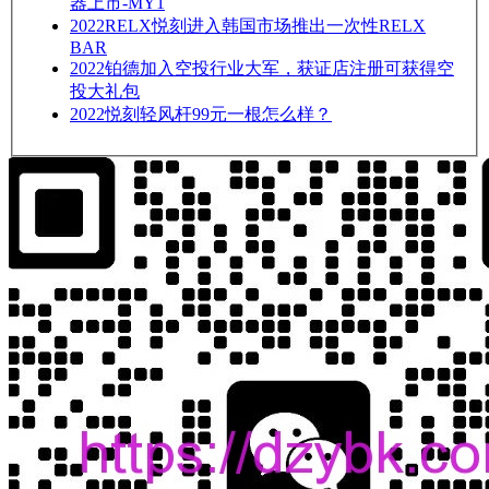
器上市-MY1
2022
RELX悦刻进入韩国市场推出一次性RELX
BAR
2022
铂德加入空投行业大军，获证店注册可获得空
投大礼包
2022
悦刻轻风杆99元一根怎么样？