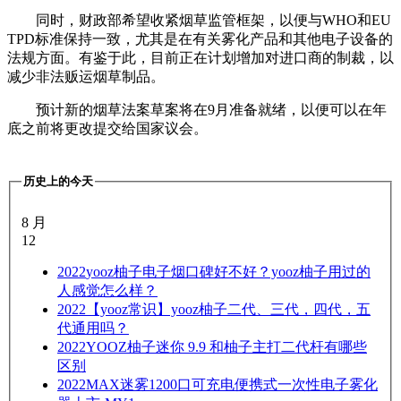
同时，财政部希望收紧烟草监管框架，以便与WHO和EU
TPD标准保持一致，尤其是在有关雾化产品和其他电子设备的
法规方面。有鉴于此，目前正在计划增加对进口商的制裁，以
减少非法贩运烟草制品。
预计新的烟草法案草案将在9月准备就绪，以便可以在年
底之前将更改提交给国家议会。
历史上的今天
8 月
12
2022
yooz柚子电子烟口碑好不好？yooz柚子用过的
人感觉怎么样？
2022
【yooz常识】yooz柚子二代、三代，四代，五
代通用吗？
2022
YOOZ柚子迷你 9.9 和柚子主打二代杆有哪些
区别
2022
MAX迷雾1200口可充电便携式一次性电子雾化