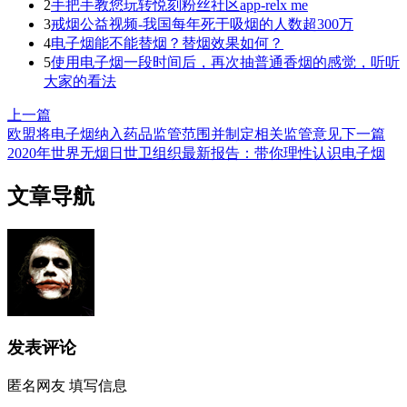
2
手把手教您玩转悦刻粉丝社区app-relx me
3
戒烟公益视频-我国每年死于吸烟的人数超300万
4
电子烟能不能替烟？替烟效果如何？
5
使用电子烟一段时间后，再次抽普通香烟的感觉，听听
大家的看法
上一篇
欧盟将电子烟纳入药品监管范围并制定相关监管意见
下一篇
2020年世界无烟日世卫组织最新报告：带你理性认识电子烟
文章导航
发表评论
匿名网友
填写信息