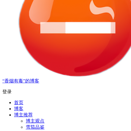
“香烟有毒”的博客
登录
首页
博客
博主推荐
博主观点
雪茄品鉴